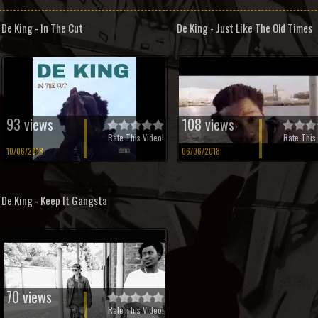
De King - In The Cut
De King - Just Like The Old Times
93 views
108 views
Rate This Video!
Rate This 
10/06/2018
06/06/2018
De King - Keep It Gangsta
70 views
Rate This Video!