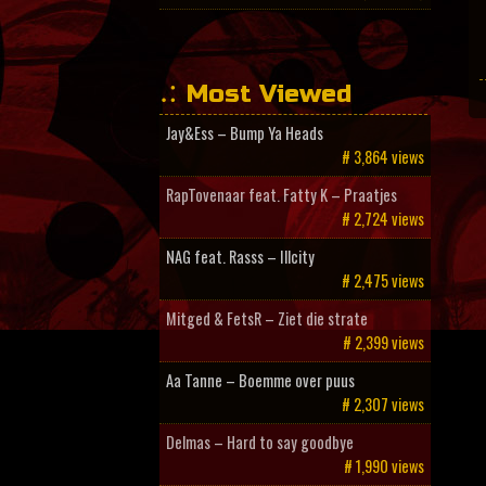
Most Viewed
Jay&Ess – Bump Ya Heads
# 3,864 views
RapTovenaar feat. Fatty K – Praatjes
# 2,724 views
NAG feat. Rasss – Illcity
# 2,475 views
Mitged & FetsR – Ziet die strate
# 2,399 views
Aa Tanne – Boemme over puus
# 2,307 views
Delmas – Hard to say goodbye
# 1,990 views