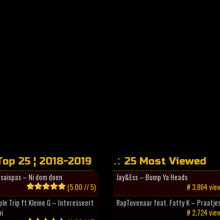
Top 25 ¦ 2018-2019
25 Most Viewed
esaispas – Ni dom doen
Jay&Ess – Bump Ya Heads
(5.00 // 5)
# 3,864 vie
ple Trip ft Kleine G – Interesseert
RapTovenaar feat. Fatty K – Praatje
i
# 2,724 vie