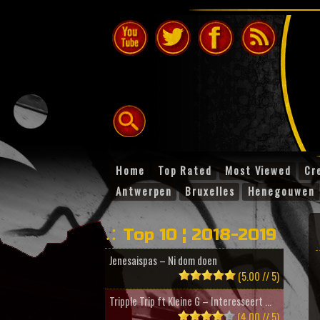
Home
Top Rated
Most Viewed
Cr
Antwerpen
Bruxelles
Henegouwen
Top 10 ¦ 2018-2019
Jenesaispas – Ni dom doen
(5.00 // 5)
Tripple Trip ft Kleine G – Interesseert ...
(4.00 // 5)