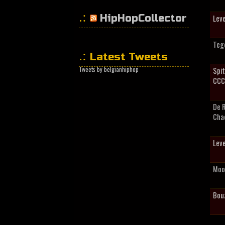
HipHopCollector
Leve
Tege
Latest Tweets
Tweets by belgianhiphop
Spit
CCC
De 
Cha
Leve
Moo
Bou