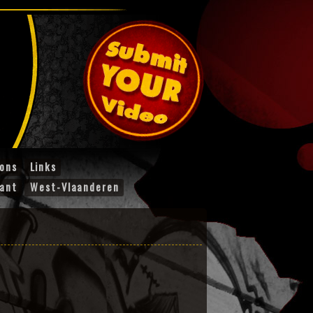
ions
Links
ant
West-Vlaanderen