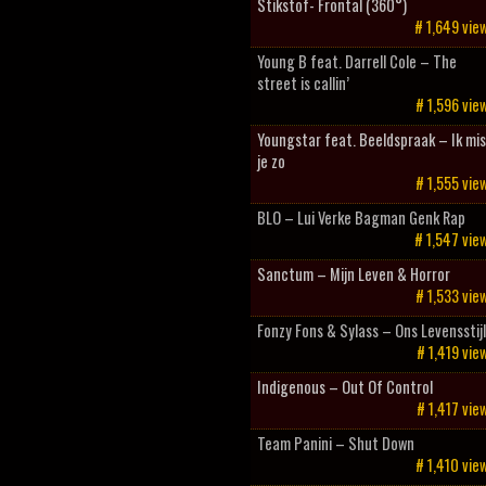
Stikstof- Frontal (360°)
# 1,649 vie
Young B feat. Darrell Cole – The
street is callin’
# 1,596 vie
Youngstar feat. Beeldspraak – Ik mis
je zo
# 1,555 vie
BLO – Lui Verke Bagman Genk Rap
# 1,547 vie
Sanctum – Mijn Leven & Horror
# 1,533 vie
Fonzy Fons & Sylass – Ons Levensstij
# 1,419 vie
Indigenous – Out Of Control
# 1,417 vie
Team Panini – Shut Down
# 1,410 vie