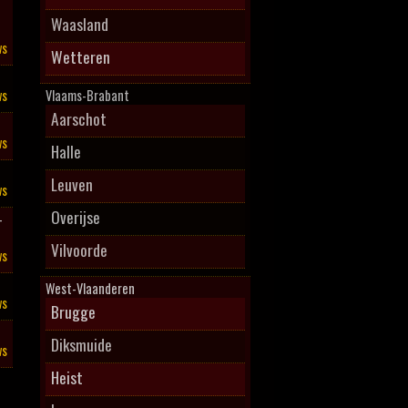
Waasland
ws
Wetteren
ws
Vlaams-Brabant
Aarschot
ws
Halle
Leuven
ws
Overijse
–
Vilvoorde
ws
West-Vlaanderen
ws
Brugge
Diksmuide
ws
Heist