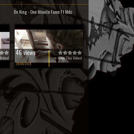
De King - One Minute Fame Ft Mdc
46 views
Video!
Rate This Video!
24/04/2018