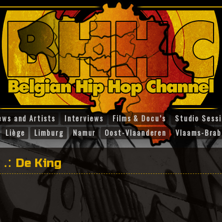
ews and Artists
Interviews
Films & Docu’s
Studio Sess
Liège
Limburg
Namur
Oost-Vlaanderen
Vlaams-Brab
De King