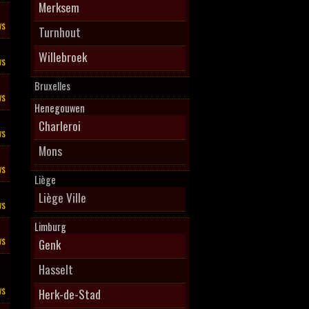
Merksem
ws
Turnhout
Willebroek
ws
Bruxelles
ws
Henegouwen
Charleroi
ws
Mons
ws
Liège
Liège Ville
ws
Limburg
ws
Genk
Hasselt
ws
Herk-de-Stad