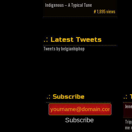
Indigenous – A Typical Tune
# 1,895 views
Latest Tweets
Tweets by belgianhiphop
Subscribe
Jen
Subscribe
Trip
me n