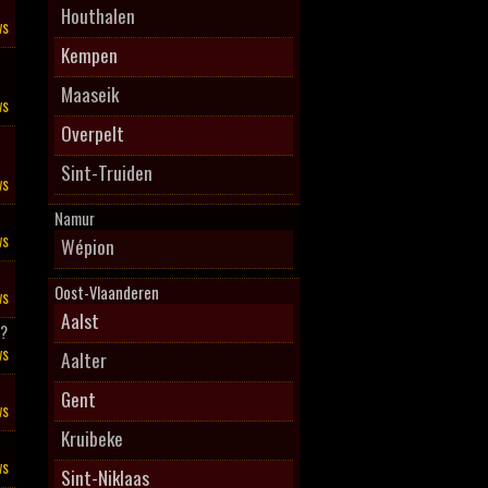
Houthalen
ws
Kempen
Maaseik
ws
Overpelt
Sint-Truiden
ws
Namur
ws
Wépion
Oost-Vlaanderen
ws
Aalst
l?
ws
Aalter
Gent
ws
Kruibeke
ws
Sint-Niklaas