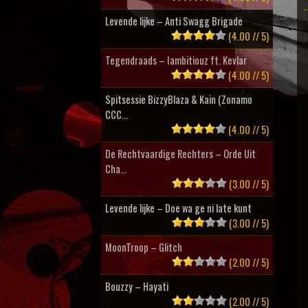
Levende lijke – Anti Swagg Brigade
(4.00 // 5)
Tegendraads – Iambitiouz ft. Kevlar
(4.00 // 5)
Spitsessie BizzyBlaza & Kain (Zonamo
CCC...
(4.00 // 5)
De Rechtvaardige Rechters – Orde Uit
Cha...
(3.00 // 5)
Levende lijke – Doe wa ge ni late kunt
(3.00 // 5)
MoonTroop – Glitch
(2.00 // 5)
Bouzzy – Hayati
(2.00 // 5)