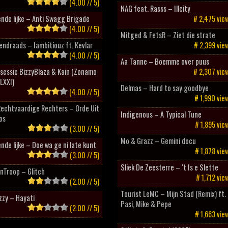
(4.00 // 5)
NAG feat. Rasss – Illcity
nde lijke – Anti Swagg Brigade
# 2,475 vie
(4.00 // 5)
Mitged & FetsR – Ziet die strate
ndraads – Iambitiouz ft. Kevlar
# 2,399 vie
(4.00 // 5)
Aa Tanne – Boemme over puus
sessie BizzyBlaza & Kain (Zonamo
# 2,307 vie
LXXI)
Delmas – Hard to say goodbye
(4.00 // 5)
# 1,990 vie
Rechtvaardige Rechters – Orde Uit
Indigenous – A Typical Tune
os
# 1,895 vie
(3.00 // 5)
Mo & Grazz – Gemini docu
nde lijke – Doe wa ge ni late kunt
# 1,878 vie
(3.00 // 5)
Sliek De Zeesterre – ‘t Is e Slette
nTroop – Glitch
# 1,712 vie
(2.00 // 5)
Tourist LeMC – Mijn Stad (Remix) ft.
zzy – Hayati
Pasi, Mike & Pepe
(2.00 // 5)
# 1,663 vie