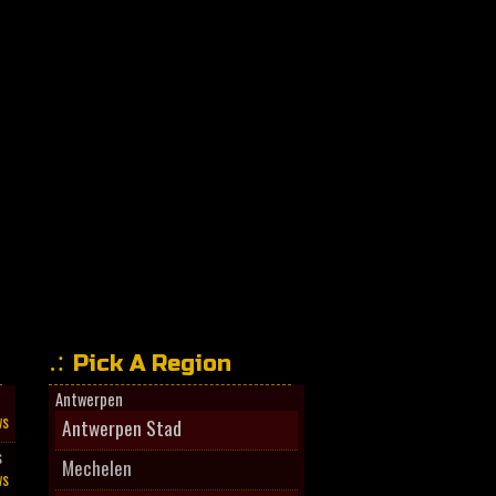
Pick A Region
Antwerpen
ws
Antwerpen Stad
s
Mechelen
ws