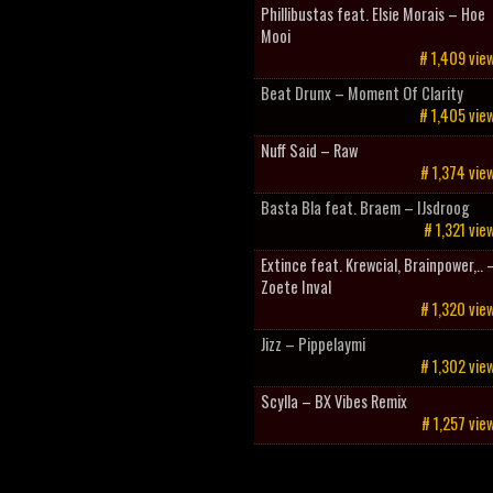
Phillibustas feat. Elsie Morais – Hoe
Mooi
# 1,409 vie
Beat Drunx – Moment Of Clarity
# 1,405 vie
Nuff Said – Raw
# 1,374 vie
Basta Bla feat. Braem – IJsdroog
# 1,321 vie
Extince feat. Krewcial, Brainpower,.. 
Zoete Inval
# 1,320 vie
Jizz – Pippelaymi
# 1,302 vie
Scylla – BX Vibes Remix
# 1,257 vie