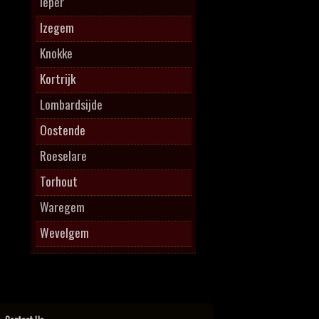
Ieper
Izegem
Knokke
Kortrijk
Lombardsijde
Oostende
Roeselare
Torhout
Waregem
Wevelgem