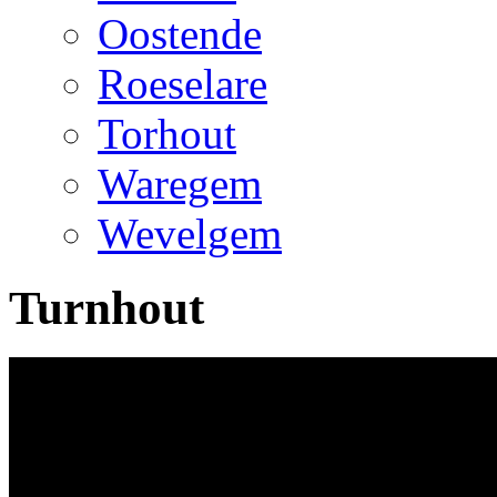
Oostende
Roeselare
Torhout
Waregem
Wevelgem
Turnhout