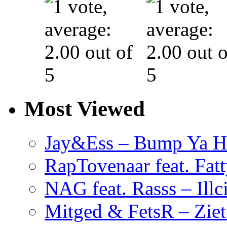
Most Viewed
Jay&Ess – Bump Ya H
RapTovenaar feat. Fatt
NAG feat. Rasss – Illc
Mitged & FetsR – Ziet 