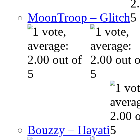
MoonTroop – Glitch
Bouzzy – Hayati