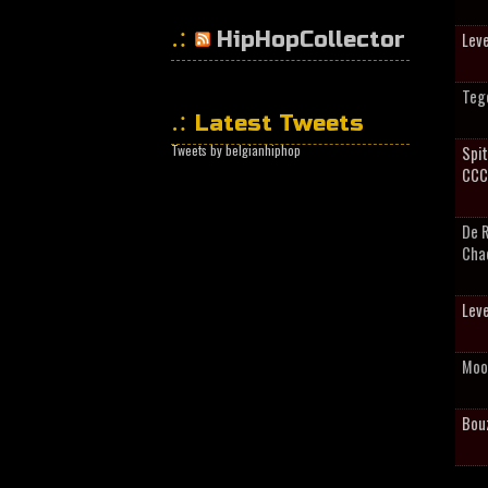
HipHopCollector
Leve
Tege
Latest Tweets
Tweets by belgianhiphop
Spit
CCC
De 
Cha
Leve
Moo
Bou