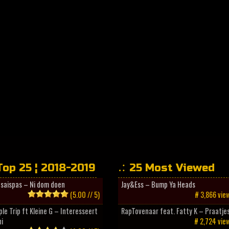
Top 25 ¦ 2018-2019
25 Most Viewed
esaispas – Ni dom doen
Jay&Ess – Bump Ya Heads
(5.00 // 5)
# 3,866 vie
ple Trip ft Kleine G – Interesseert
RapTovenaar feat. Fatty K – Praatje
i
# 2,724 vie