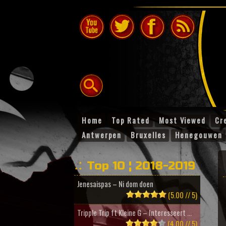
Home
Top Rated
Most Viewed
Cr
Antwerpen
Bruxelles
Henegouwen
Top 10 ¦ 2018-2019
Jenesaispas – Ni dom doen
(5.00 // 5)
Tripple Trip ft Kleine G – Interesseert ...
(4.00 // 5)