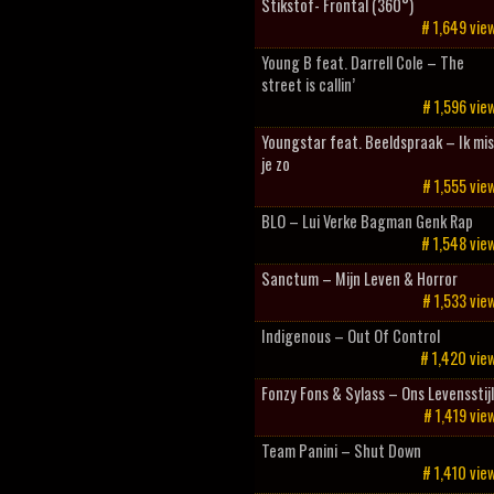
Stikstof- Frontal (360°)
# 1,649 vie
Young B feat. Darrell Cole – The
street is callin’
# 1,596 vie
Youngstar feat. Beeldspraak – Ik mis
je zo
# 1,555 vie
BLO – Lui Verke Bagman Genk Rap
# 1,548 vie
Sanctum – Mijn Leven & Horror
# 1,533 vie
Indigenous – Out Of Control
# 1,420 vie
Fonzy Fons & Sylass – Ons Levensstij
# 1,419 vie
Team Panini – Shut Down
# 1,410 vie