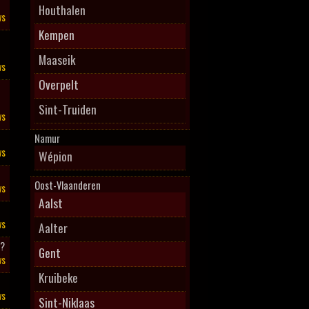
Houthalen
ws
Kempen
Maaseik
ws
Overpelt
Sint-Truiden
ws
Namur
ws
Wépion
Oost-Vlaanderen
ws
Aalst
ws
Aalter
l?
Gent
ws
Kruibeke
ws
Sint-Niklaas