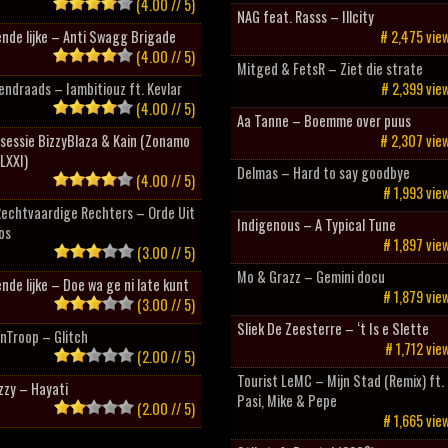
(4.00 // 5)
NAG feat. Rasss – Illcity
nde lijke – Anti Swagg Brigade
# 2,475 vie
(4.00 // 5)
Mitged & FetsR – Ziet die strate
ndraads – Iambitiouz ft. Kevlar
# 2,399 vie
(4.00 // 5)
Aa Tanne – Boemme over puus
sessie BizzyBlaza & Kain (Zonamo
# 2,307 vie
LXXI)
Delmas – Hard to say goodbye
(4.00 // 5)
# 1,993 vie
Rechtvaardige Rechters – Orde Uit
Indigenous – A Typical Tune
os
# 1,897 vie
(3.00 // 5)
Mo & Grazz – Gemini docu
nde lijke – Doe wa ge ni late kunt
# 1,879 vie
(3.00 // 5)
Sliek De Zeesterre – ‘t Is e Slette
nTroop – Glitch
# 1,712 vie
(2.00 // 5)
Tourist LeMC – Mijn Stad (Remix) ft.
zzy – Hayati
Pasi, Mike & Pepe
(2.00 // 5)
# 1,665 vie