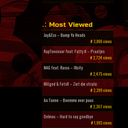
Most Viewed
Jay&Ess – Bump Ya Heads
# 3,866 views
RapTovenaar feat. Fatty K – Praatjes
# 2,724 views
NAG feat. Rasss – Illcity
# 2,475 views
Mitged & FetsR – Ziet die strate
# 2,399 views
Aa Tanne – Boemme over puus
# 2,307 views
Delmas – Hard to say goodbye
# 1,993 views