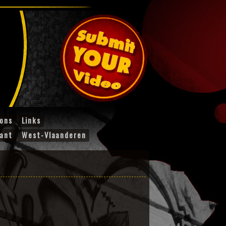
ions
Links
ant
West-Vlaanderen