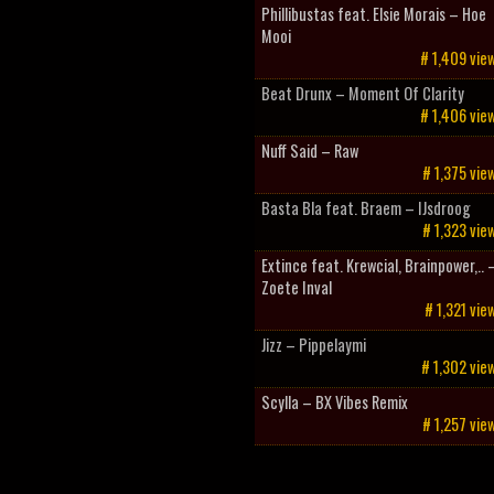
Phillibustas feat. Elsie Morais – Hoe
Mooi
# 1,409 vie
Beat Drunx – Moment Of Clarity
# 1,406 vie
Nuff Said – Raw
# 1,375 vie
Basta Bla feat. Braem – IJsdroog
# 1,323 vie
Extince feat. Krewcial, Brainpower,.. 
Zoete Inval
# 1,321 vie
Jizz – Pippelaymi
# 1,302 vie
Scylla – BX Vibes Remix
# 1,257 vie