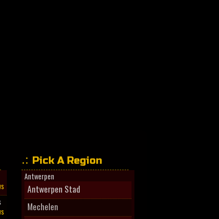
Pick A Region
Antwerpen
ws
Antwerpen Stad
s
Mechelen
ws