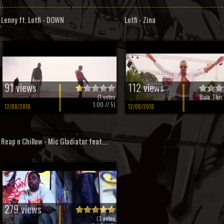
Lenny ft. Lotfi - DOWN
Lotfi - Zina
91 views
112 views
(
1
votes
Rate This 
1.00
// 5)
12/08/2018
12/08/2018
Reap n Chillow - Mic Gladiator feat....
279 views
(
3
votes