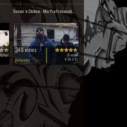
Sensei 'n Chillow - Mic Professionals...
348 views
Video!
(
8
votes
4.38
// 5)
04/06/2014