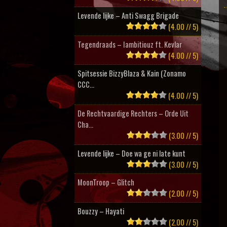
Levende lijke – Anti Swagg Brigade
(4.00 // 5)
Tegendraads – Iambitiouz ft. Kevlar
(4.00 // 5)
Spitsessie BizzyBlaza & Kain (Zonamo
CCC...
(4.00 // 5)
De Rechtvaardige Rechters – Orde Uit
Cha...
(3.00 // 5)
Levende lijke – Doe wa ge ni late kunt
(3.00 // 5)
MoonTroop – Glitch
(2.00 // 5)
Bouzzy – Hayati
(2.00 // 5)