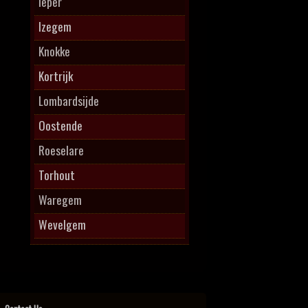
Ieper
Izegem
Knokke
Kortrijk
Lombardsijde
Oostende
Roeselare
Torhout
Waregem
Wevelgem