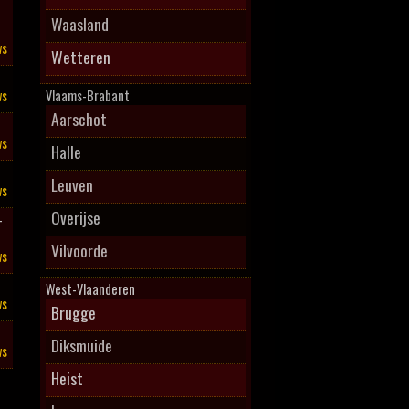
Waasland
ws
Wetteren
ws
Vlaams-Brabant
Aarschot
ws
Halle
Leuven
ws
Overijse
–
Vilvoorde
ws
West-Vlaanderen
ws
Brugge
Diksmuide
ws
Heist