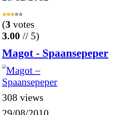
(
3
votes
3.00
// 5)
Magot - Spaansepeper
308 views
29/08/2010