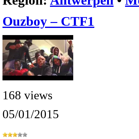
Region:
Antwerpen
•
Me
Ouzboy – CTF1
168 views
05/01/2015