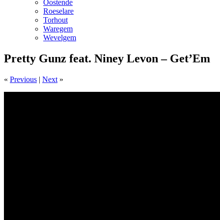
Oostende
Roeselare
Torhout
Waregem
Wevelgem
Pretty Gunz feat. Niney Levon – Get’Em
«
Previous
|
Next
»