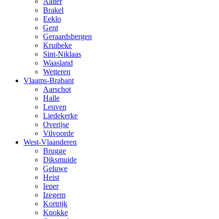
Aalter
Brakel
Eeklo
Gent
Geraardsbergen
Kruibeke
Sint-Niklaas
Waasland
Wetteren
Vlaams-Brabant
Aarschot
Halle
Leuven
Liedekerke
Overijse
Vilvoorde
West-Vlaanderen
Brugge
Diksmuide
Geluwe
Heist
Ieper
Izegem
Kortrijk
Knokke