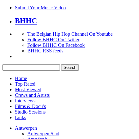
Submit Your Music Video
BHHC
The Belgian Hip Hop Channel On Youtube
Follow BHHC On Twitter
Follow BHHC On Facebook
BHHC RSS feeds
Search
for:
Home
Top Rated
Most Viewed
Crews and Artists
Interviews
Films & Docu’s
Studio Sessions
Links
Antwerpen
Antwerpen Stad