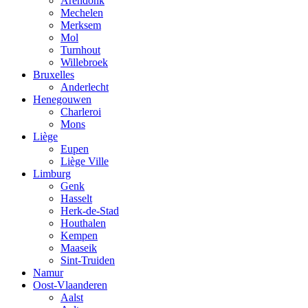
Arendonk
Mechelen
Merksem
Mol
Turnhout
Willebroek
Bruxelles
Anderlecht
Henegouwen
Charleroi
Mons
Liège
Eupen
Liège Ville
Limburg
Genk
Hasselt
Herk-de-Stad
Houthalen
Kempen
Maaseik
Sint-Truiden
Namur
Oost-Vlaanderen
Aalst