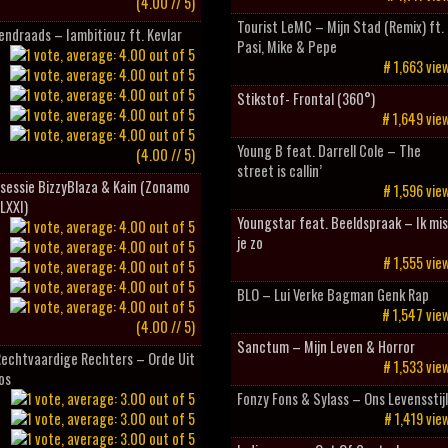
(4.00 // 5)
Tourist LeMC – Mijn Stad (Remix) ft.
ndraads – Iambitiouz ft. Kevlar
Pasi, Mike & Pepe
# 1,663 vie
Stikstof- Frontal (360°)
# 1,649 vie
Young B feat. Darrell Cole – The
(4.00 // 5)
street is callin’
sessie BizzyBlaza & Kain (Zonamo
# 1,596 vie
LXXI)
Youngstar feat. Beeldspraak – Ik mis
je zo
# 1,555 vie
BLO – Lui Verke Bagman Genk Rap
# 1,547 vie
(4.00 // 5)
Sanctum – Mijn Leven & Horror
Rechtvaardige Rechters – Orde Uit
# 1,533 vie
os
Fonzy Fons & Sylass – Ons Levensstij
# 1,419 vie