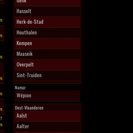
Genk
Hasselt
ws
Herk-de-Stad
Houthalen
ws
Kempen
Maaseik
ws
Overpelt
Sint-Truiden
ws
Namur
ws
Wépion
Oost-Vlaanderen
ws
Aalst
l?
ws
Aalter