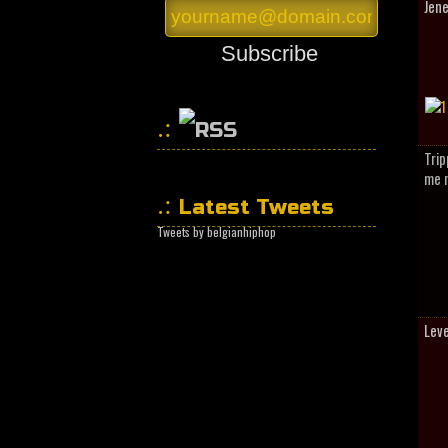
Jen
Subscribe
Trip
HipHopCollector
me n
Latest Tweets
Tweets by belgianhiphop
Leve