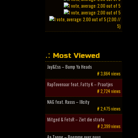
(2.00 //
5)
Most Viewed
Jay&Ess – Bump Ya Heads
# 3,864 views
RapTovenaar feat. Fatty K – Praatjes
# 2,724 views
NAG feat. Rasss – Illcity
# 2,475 views
Mitged & FetsR – Ziet die strate
# 2,399 views
Aa Tanne – Boemme over puus