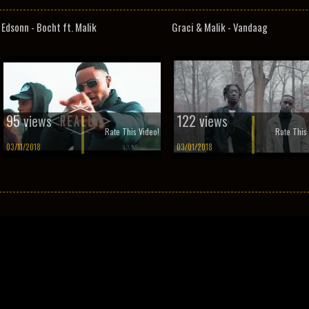
Edsonn - Bocht ft. Malik
Graci & Malik - Vandaag
95 views
122 views
Rate This Video!
Rate This 
03/11/2018
03/01/2018