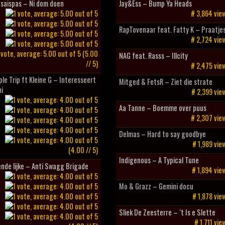
esaispas – Ni dom doen
Jay&Ess – Bump Ya Heads
# 3,864 vie
RapTovenaar feat. Fatty K – Praatje
# 2,724 vie
(5.00
NAG feat. Rasss – Illcity
// 5)
# 2,475 vie
ple Trip ft Kleine G – Interesseert
Mitged & FetsR – Ziet die strate
i
# 2,399 vie
Aa Tanne – Boemme over puus
# 2,307 vie
Delmas – Hard to say goodbye
# 1,989 vie
(4.00 // 5)
Indigenous – A Typical Tune
nde lijke – Anti Swagg Brigade
# 1,894 vie
Mo & Grazz – Gemini docu
# 1,878 vie
Sliek De Zeesterre – ‘t Is e Slette
# 1,711 vie