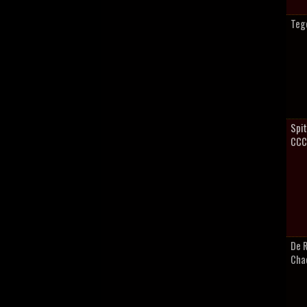
Tege
Spit
CCC
De 
Cha