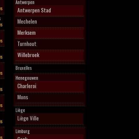
Antwerpen
ws
Antwerpen Stad
s
Mechelen
ws
Merksem
ws
Turnhout
Willebroek
ws
Bruxelles
ws
Henegouwen
Charleroi
ws
Mons
ws
Liège
Liège Ville
ws
Limburg
ws