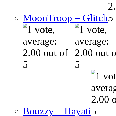
MoonTroop – Glitch
Bouzzy – Hayati