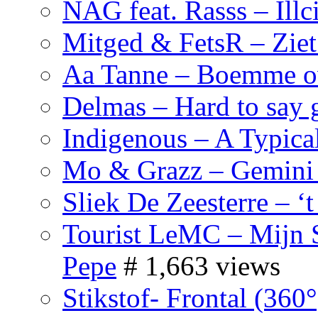
NAG feat. Rasss – Illc
Mitged & FetsR – Ziet 
Aa Tanne – Boemme o
Delmas – Hard to say
Indigenous – A Typica
Mo & Grazz – Gemini
Sliek De Zeesterre – ‘t 
Tourist LeMC – Mijn S
Pepe
# 1,663 views
Stikstof- Frontal (360°