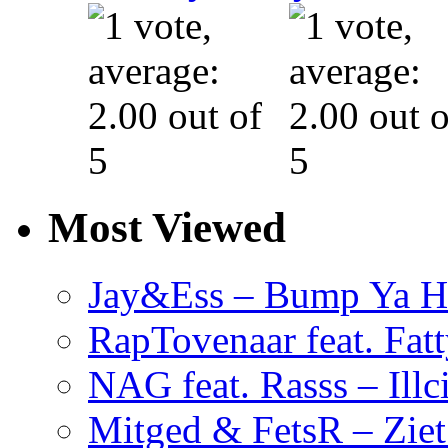
Most Viewed
Jay&Ess – Bump Ya H
RapTovenaar feat. Fatt
NAG feat. Rasss – Illc
Mitged & FetsR – Ziet 