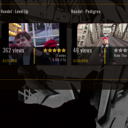
Roedel - Level Up
Roedel - Pedigree
362 views
46 views
(
1
votes
Rate This 
5.00
// 5)
03/11/2018
07/10/2018