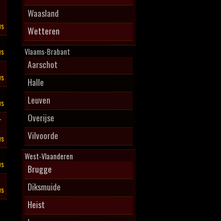
Waasland
ws
Wetteren
ws
Vlaams-Brabant
Aarschot
ws
Halle
Leuven
ws
Overijse
–
Vilvoorde
ws
West-Vlaanderen
ws
Brugge
Diksmuide
ws
Heist