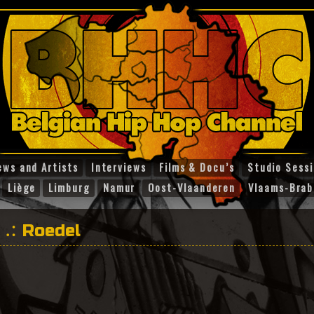
ews and Artists
Interviews
Films & Docu’s
Studio Sess
Liège
Limburg
Namur
Oost-Vlaanderen
Vlaams-Brab
Roedel