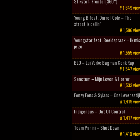
Stikstof- Frontal (360°)
# 1,649 vie
Young B feat. Darrell Cole – The
street is callin’
# 1,596 vie
Youngstar feat. Beeldspraak – Ik mis
je zo
# 1,555 vie
BLO – Lui Verke Bagman Genk Rap
# 1,547 vie
Sanctum – Mijn Leven & Horror
# 1,533 vie
Fonzy Fons & Sylass – Ons Levensstij
# 1,419 vie
Indigenous – Out Of Control
# 1,417 vie
Team Panini – Shut Down
# 1,410 vie