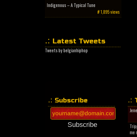
Indigenous – A Typical Tune
# 1,895 views
Latest Tweets
Tweets by belgianhiphop
Subscribe
Jen
Subscribe
Trip
me n