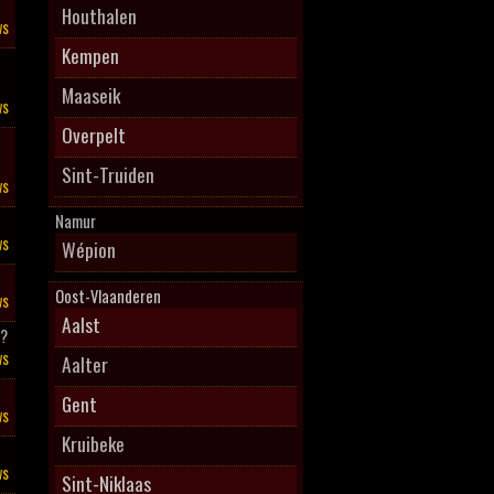
Houthalen
ws
Kempen
Maaseik
ws
Overpelt
Sint-Truiden
ws
Namur
ws
Wépion
Oost-Vlaanderen
ws
Aalst
l?
ws
Aalter
Gent
ws
Kruibeke
ws
Sint-Niklaas