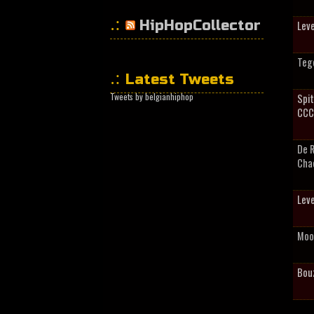
HipHopCollector
Leve
Tege
Latest Tweets
Tweets by belgianhiphop
Spit
CCC
De 
Cha
Leve
Moo
Bou