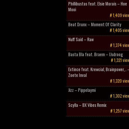
Phillibustas feat. Elsie Morais – Hoe
Mooi
# 1,409 vie
Beat Drunx – Moment Of Clarity
# 1,405 vie
Nuff Said – Raw
# 1,374 vie
Basta Bla feat. Braem – IJsdroog
# 1,321 vie
Extince feat. Krewcial, Brainpower,.. 
Zoete Inval
# 1,320 vie
Jizz – Pippelaymi
# 1,302 vie
Scylla – BX Vibes Remix
# 1,257 vie