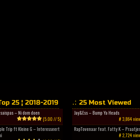
Top 25 ¦ 2018-2019
25 Most Viewed
esaispas – Ni dom doen
Jay&Ess – Bump Ya Heads
(5.00 // 5)
# 3,864 vie
ple Trip ft Kleine G – Interesseert
RapTovenaar feat. Fatty K – Praatje
i
# 2,724 vie