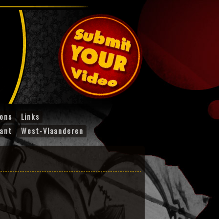
ions
Links
ant
West-Vlaanderen