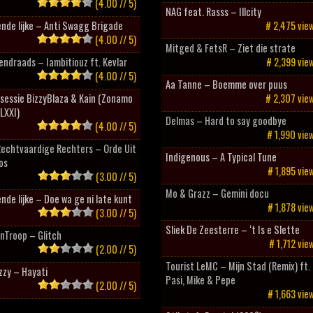
(4.00 // 5)
NAG feat. Rasss – Illcity
nde lijke – Anti Swagg Brigade
# 2,475 vie
(4.00 // 5)
Mitged & FetsR – Ziet die strate
ndraads – Iambitiouz ft. Kevlar
# 2,399 vie
(4.00 // 5)
Aa Tanne – Boemme over puus
sessie BizzyBlaza & Kain (Zonamo
# 2,307 vie
LXXI)
Delmas – Hard to say goodbye
(4.00 // 5)
# 1,990 vie
Rechtvaardige Rechters – Orde Uit
Indigenous – A Typical Tune
os
# 1,895 vie
(3.00 // 5)
Mo & Grazz – Gemini docu
nde lijke – Doe wa ge ni late kunt
# 1,878 vie
(3.00 // 5)
Sliek De Zeesterre – ‘t Is e Slette
nTroop – Glitch
# 1,712 vie
(2.00 // 5)
Tourist LeMC – Mijn Stad (Remix) ft.
zzy – Hayati
Pasi, Mike & Pepe
(2.00 // 5)
# 1,663 vie