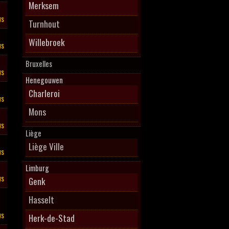
Merksem
ws
Turnhout
Willebroek
ws
Bruxelles
ws
Henegouwen
Charleroi
ws
Mons
ws
Liège
Liège Ville
ws
Limburg
ws
Genk
Hasselt
ws
Herk-de-Stad