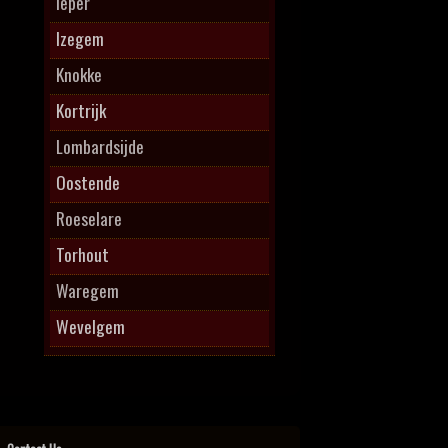
Ieper
Izegem
Knokke
Kortrijk
Lombardsijde
Oostende
Roeselare
Torhout
Waregem
Wevelgem