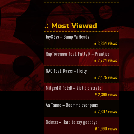
Most Viewed
Jay&Ess – Bump Ya Heads
# 3,864 views
RapTovenaar feat. Fatty K – Praatjes
# 2,724 views
NAG feat. Rasss – Illcity
# 2,475 views
Mitged & FetsR – Ziet die strate
# 2,399 views
Aa Tanne – Boemme over puus
# 2,307 views
Delmas – Hard to say goodbye
# 1,990 views