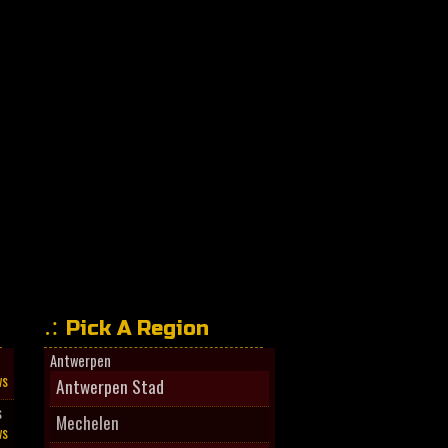
Pick A Region
Antwerpen
ws
Antwerpen Stad
s
Mechelen
ws