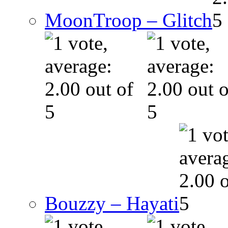
MoonTroop – Glitch
Bouzzy – Hayati